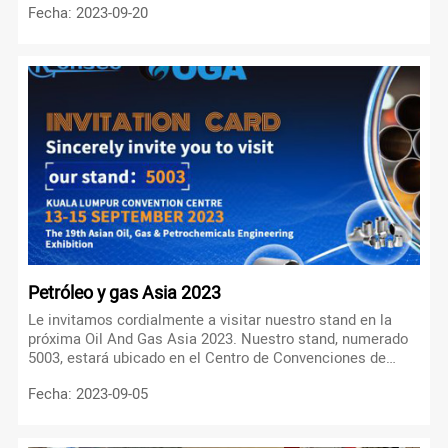
Fecha: 2023-09-20
del 26 al 28 de septiembre de 2023.
Petróleo y gas Asia 2023
Le invitamos cordialmente a visitar nuestro stand en la
próxima Oil And Gas Asia 2023. Nuestro stand, numerado
5003, estará ubicado en el Centro de Convenciones de
Kuala Lumpur, Malasia. El evento está programado para
Fecha: 2023-09-05
realizarse del 13 al 15 de septiembre de 2023.