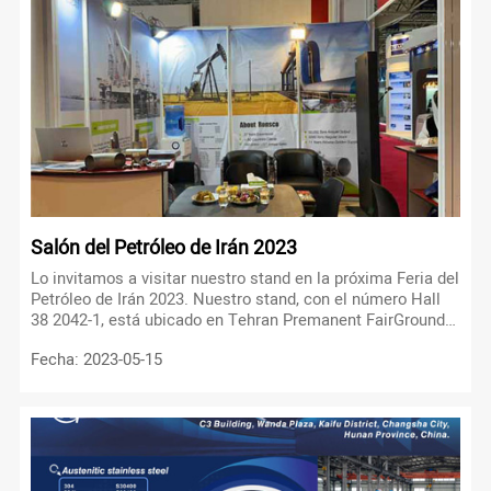
Salón del Petróleo de Irán 2023
Lo invitamos a visitar nuestro stand en la próxima Feria del
Petróleo de Irán 2023. Nuestro stand, con el número Hall
38 2042-1, está ubicado en Tehran Premanent FairGround
Tehran. El evento se llevará a cabo del 17 al 20 de mayo de
Fecha: 2023-05-15
2023.