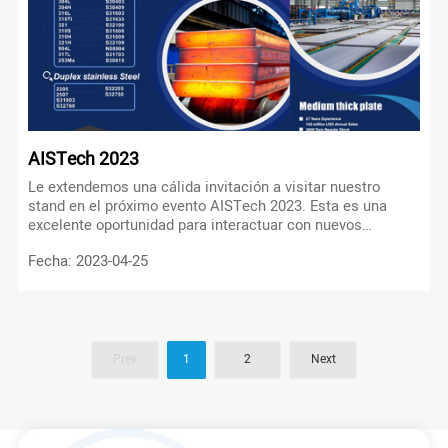
AISTech 2023
Le extendemos una cálida invitación a visitar nuestro
stand en el próximo evento AISTech 2023. Esta es una
excelente oportunidad para interactuar con nuevos
prospectos, fortalecer las relaciones con los clientes
Fecha: 2023-04-25
existentes y mantenerse actualizado sobre las últimas
tendencias de la industria.
Prev
1
2
Next