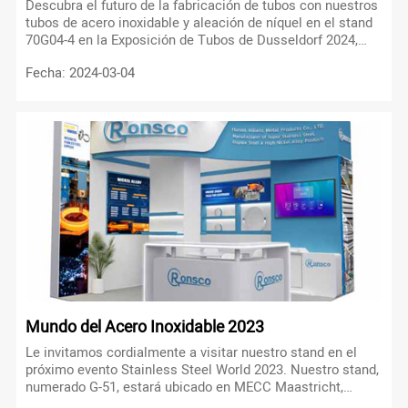
Descubra el futuro de la fabricación de tubos con nuestros
tubos de acero inoxidable y aleación de níquel en el stand
70G04-4 en la Exposición de Tubos de Dusseldorf 2024,
que ofrecen rendimiento, durabilidad y versatilidad
Fecha: 2024-03-04
inigualables para una amplia gama de aplicaciones.
Mundo del Acero Inoxidable 2023
Le invitamos cordialmente a visitar nuestro stand en el
próximo evento Stainless Steel World 2023. Nuestro stand,
numerado G-51, estará ubicado en MECC Maastricht,
Países Bajos. El evento está programado para realizarse