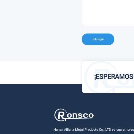
Entregar
¡ESPERAMOS
Hunan Allianz Metal Products Co., LTD es una empre