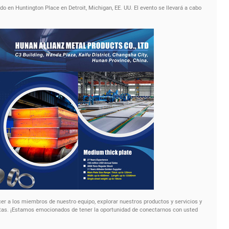
o en Huntington Place en Detroit, Michigan, EE. UU. El evento se llevará a cabo
cer a los miembros de nuestro equipo, explorar nuestros productos y servicios y
tas. ¡Estamos emocionados de tener la oportunidad de conectarnos con usted