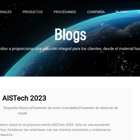
RIALES
PRODUCTOS
PROCESANDO
COMPAÑÍA
BLOGS
Blogs
s a proporcionar una solución integral para los clientes, desde el material ha
AISTech 2023
Etiquetas:Ronsco,Proveedor de acero inoxidable,Proveedor de aleación de
níquel
uestro stand en el próximo evento AISTech 2023. Esta es una excelente
tos, fortalecer las relaciones con los clientes existentes y mantenerse
ndustria.