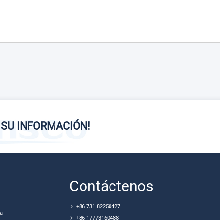
 SU INFORMACIÓN!
Contáctenos
+86 731 82250427
sa
+86 17773160488