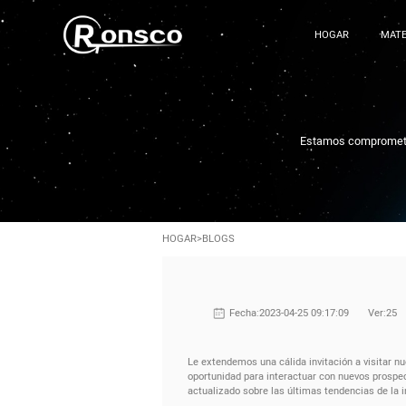
HOGAR
MATE
Estamos comprometido
HOGAR
>
BLOGS
Fecha:2023-04-25 09:17:09
Ver:25
Le extendemos una cálida invitación a visitar n
oportunidad para interactuar con nuevos prospec
actualizado sobre las últimas tendencias de la i