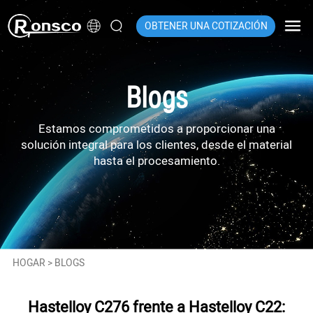
OBTENER UNA COTIZACIÓN
Blogs
Estamos comprometidos a proporcionar una
solución integral para los clientes, desde el material
hasta el procesamiento.
HOGAR
>
BLOGS
Hastelloy C276 frente a Hastelloy C22: