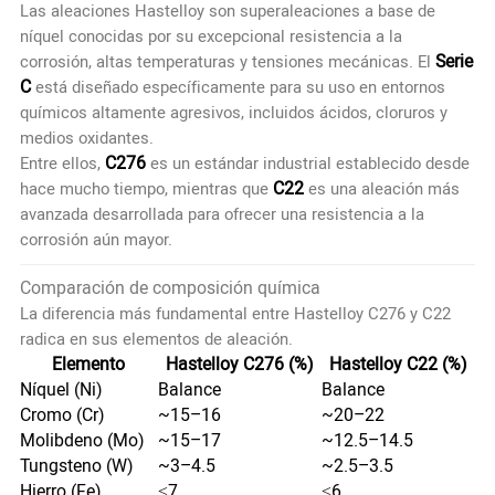
Las aleaciones Hastelloy son superaleaciones a base de
níquel conocidas por su excepcional resistencia a la
Serie
corrosión, altas temperaturas y tensiones mecánicas. El
C
está diseñado específicamente para su uso en entornos
químicos altamente agresivos, incluidos ácidos, cloruros y
medios oxidantes.
C276
Entre ellos,
es un estándar industrial establecido desde
C22
hace mucho tiempo, mientras que
es una aleación más
avanzada desarrollada para ofrecer una resistencia a la
corrosión aún mayor.
Comparación de composición química
La diferencia más fundamental entre Hastelloy C276 y C22
radica en sus elementos de aleación.
Elemento
Hastelloy C276 (%)
Hastelloy C22 (%)
Níquel (Ni)
Balance
Balance
Cromo (Cr)
~15–16
~20–22
Molibdeno (Mo)
~15–17
~12.5–14.5
Tungsteno (W)
~3–4.5
~2.5–3.5
Hierro (Fe)
≤7
≤6