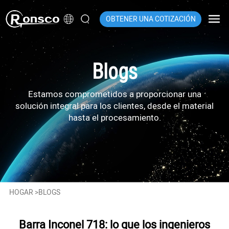
OBTENER UNA COTIZACIÓN
Blogs
Estamos comprometidos a proporcionar una
solución integral para los clientes, desde el material
hasta el procesamiento.
HOGAR
>
BLOGS
Barra Inconel 718: lo que los ingenieros