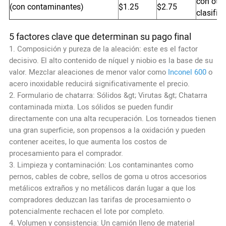
con otro
(con contaminantes)
$1.25
$2.75
clasific
5 factores clave que determinan su pago final
1. Composición y pureza de la aleación: este es el factor
decisivo. El alto contenido de níquel y niobio es la base de su
valor. Mezclar aleaciones de menor valor como
Inconel 600
o
acero inoxidable reducirá significativamente el precio.
2. Formulario de chatarra: Sólidos &gt; Virutas &gt; Chatarra
contaminada mixta. Los sólidos se pueden fundir
directamente con una alta recuperación. Los torneados tienen
una gran superficie, son propensos a la oxidación y pueden
contener aceites, lo que aumenta los costos de
procesamiento para el comprador.
3. Limpieza y contaminación: Los contaminantes como
pernos, cables de cobre, sellos de goma u otros accesorios
metálicos extraños y no metálicos darán lugar a que los
compradores deduzcan las tarifas de procesamiento o
potencialmente rechacen el lote por completo.
4. Volumen y consistencia: Un camión lleno de material