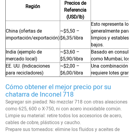
Precios de
Región
Referencia
(USD/lb)
Esto representa los 
China (ofertas de
~$5,50 –
generalmente para c
importación/exportación)
$6,35/libra
limpios y estables. 
bajos.
India (ejemplo de
~$3,60 –
Basado en consulta
mercado local)
$5,90/libra
como Mumbai; los pr
EE. UU. (Indicaciones
~$2,00 –
Una combinación de o
para recicladores)
$6,00/libra
requiere lotes grand
Cómo obtener el mejor precio por su
chatarra de Inconel 718
Segregar sin piedad: No mezclar 718 con otras aleaciones
como 625, 600 o X-750, ni con acero inoxidable común.
Limpie su material: retire todos los accesorios de acero,
cables de cobre, plásticos y caucho.
Prepare sus torneados: elimine los fluidos y aceites de