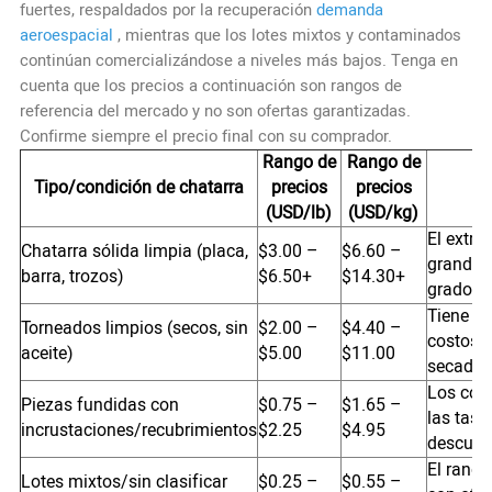
fuertes, respaldados por la recuperación
demanda
aeroespacial
, mientras que los lotes mixtos y contaminados
continúan comercializándose a niveles más bajos. Tenga en
cuenta que los precios a continuación son rangos de
referencia del mercado y no son ofertas garantizadas.
Confirme siempre el precio final con su comprador.
Rango de
Rango de
Tipo/condición de chatarra
precios
precios
(USD/lb)
(USD/kg)
El extre
Chatarra sólida limpia (placa,
$3.00 –
$6.60 –
grandes 
barra, trozos)
$6.50+
$14.30+
grado ae
Tiene un
Torneados limpios (secos, sin
$2.00 –
$4.40 –
costos 
aceite)
$5.00
$11.00
secado, 
Los con
Piezas fundidas con
$0.75 –
$1.65 –
las tasa
incrustaciones/recubrimientos
$2.25
$4.95
descuen
El rango
Lotes mixtos/sin clasificar
$0.25 –
$0.55 –