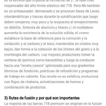
es la estrella que impulsa la formación de γ”, la fase más
responsable del alto límite elástico del 718. Pero Nb también
es un embaucador: demasiado y se provocan fases de Laves
interdendríticas y toscas durante la solidificación que luego
deben romperse; muy poco y la respuesta al envejecimiento
se debilita. Sintonía de aluminio y titanio γ′; el molibdeno
aumenta la resistencia de la solución sólida; el cromo
establece la base de referencia para la corrosión y la
oxidación; y el carbono y el boro, mantenidos en niveles muy
bajos, dan forma a la cohesión de los límites del grano y a la
morfología del carburo. Los mejores productores tratan la
ventana de química como barandillas y luego la conducen
hacia una “receta casera” optimizada para sus gradientes
térmicos de fundición, prácticas de refundición y programas
de trabajo en caliente. Esa receta no es estática; evoluciona
con flujos de chatarra, actualizaciones de hornos y
combinación de productos.
3) Rutas de fusión y por qué son importantes
La mayoría de las barras 718 premium se originan en la fusión