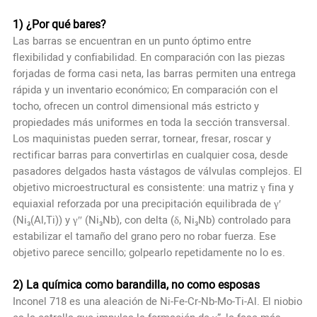
1) ¿Por qué bares?
Las barras se encuentran en un punto óptimo entre
flexibilidad y confiabilidad. En comparación con las piezas
forjadas de forma casi neta, las barras permiten una entrega
rápida y un inventario económico; En comparación con el
tocho, ofrecen un control dimensional más estricto y
propiedades más uniformes en toda la sección transversal.
Los maquinistas pueden serrar, tornear, fresar, roscar y
rectificar barras para convertirlas en cualquier cosa, desde
pasadores delgados hasta vástagos de válvulas complejos. El
objetivo microestructural es consistente: una matriz γ fina y
equiaxial reforzada por una precipitación equilibrada de γ′
(Ni₃(Al,Ti)) y γ″ (Ni₃Nb), con delta (δ, Ni₃Nb) controlado para
estabilizar el tamaño del grano pero no robar fuerza. Ese
objetivo parece sencillo; golpearlo repetidamente no lo es.
2) La química como barandilla, no como esposas
Inconel 718 es una aleación de Ni-Fe-Cr-Nb-Mo-Ti-Al. El niobio