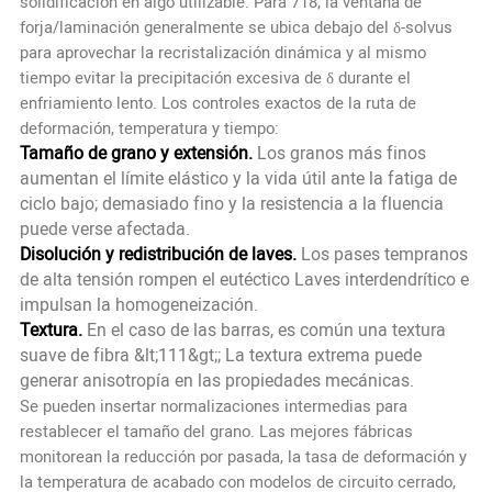
solidificación en algo utilizable. Para 718, la ventana de
forja/laminación generalmente se ubica debajo del δ-solvus
para aprovechar la recristalización dinámica y al mismo
tiempo evitar la precipitación excesiva de δ durante el
enfriamiento lento. Los controles exactos de la ruta de
deformación, temperatura y tiempo:
Tamaño de grano y extensión.
Los granos más finos
aumentan el límite elástico y la vida útil ante la fatiga de
ciclo bajo; demasiado fino y la resistencia a la fluencia
puede verse afectada.
Disolución y redistribución de laves.
Los pases tempranos
de alta tensión rompen el eutéctico Laves interdendrítico e
impulsan la homogeneización.
Textura.
En el caso de las barras, es común una textura
suave de fibra &lt;111&gt;; La textura extrema puede
generar anisotropía en las propiedades mecánicas.
Se pueden insertar normalizaciones intermedias para
restablecer el tamaño del grano. Las mejores fábricas
monitorean la reducción por pasada, la tasa de deformación y
la temperatura de acabado con modelos de circuito cerrado,