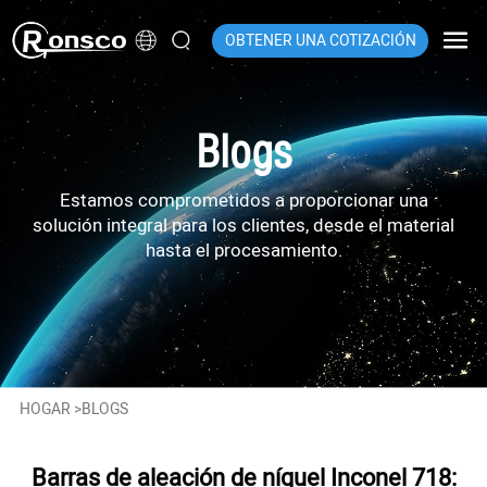
OBTENER UNA COTIZACIÓN
Blogs
Estamos comprometidos a proporcionar una
solución integral para los clientes, desde el material
hasta el procesamiento.
HOGAR
>
BLOGS
Barras de aleación de níquel Inconel 718: