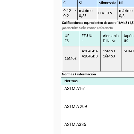
C
Si
Minnesota
Ni
0.12 -
máximo
máximo
0.4 - 0.9
0.2
0,35
0,3
Calificaciones equivalentes de
acero
16Mo3 (1,5
¡Atención! Solo como referencia.
UE
EE.UU
Alemania
Japón
ES
-
DIN, Nr
JIS
A204Gr.A
15Mo3
STBA
A204Gr.B
16Mo3
16Mo3
Normas / información
Normas
ASTM A161
ASTM A 209
ASTM A335