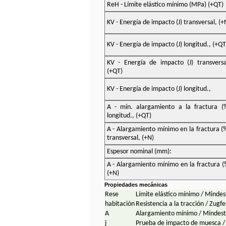
ReH - Límite elástico mínimo (MPa) (+QT)
KV - Energía de impacto (J) transversal, (+
KV - Energía de impacto (J) longitud., (+QT
KV - Energía de impacto (J) transversa
(+QT)
KV - Energía de impacto (J) longitud.,
A - mín. alargamiento a la fractura (
longitud., (+QT)
A - Alargamiento mínimo en la fractura (
transversal, (+N)
Espesor nominal (mm):
A - Alargamiento mínimo en la fractura (
(+N)
Propiedades mecánicas
R
ese
Límite elástico mínimo / Mindes
habitación
Resistencia a la tracción / Zugfe
A
Alargamiento mínimo / Mindes
j
Prueba de impacto de muesca / K