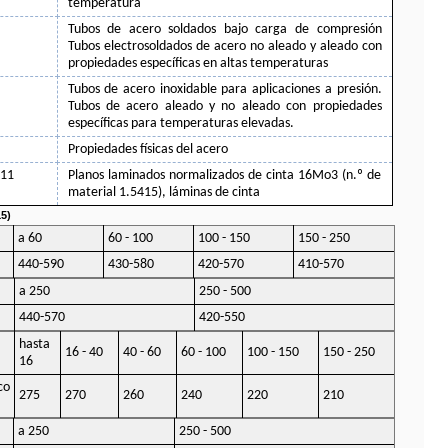
temperatura
Tubos de acero soldados bajo carga de compresión
Tubos electrosoldados de acero no aleado y aleado con
propiedades específicas en altas temperaturas
Tubos de acero inoxidable para aplicaciones a presión.
Tubos de acero aleado y no aleado con propiedades
específicas para temperaturas elevadas.
Propiedades físicas del acero
.11
Planos laminados normalizados de cinta 16Mo3 (n.º de
material 1.5415), láminas de cinta
5)
a 60
60 - 100
100 - 150
150 - 250
440-590
430-580
420-570
410-570
a 250
250 - 500
440-570
420-550
hasta
16 - 40
40 - 60
60 - 100
100 - 150
150 - 250
16
co
275
270
260
240
220
210
a 250
250 - 500