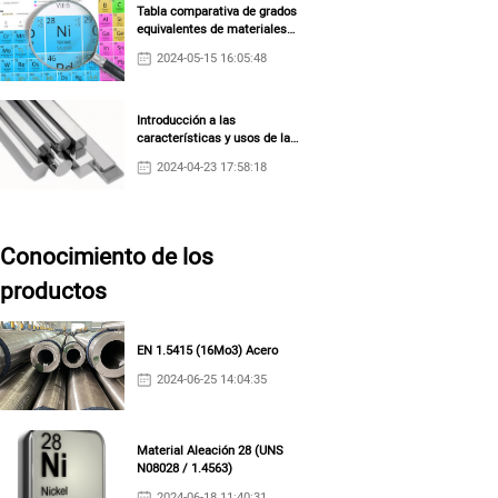
Tabla comparativa de grados
equivalentes de materiales
de aleación a base de níquel
2024-05-15 16:05:48
Introducción a las
uia
Austria
Enterrar
características y usos de la
ONORM
YO ASI
aleación Nimonic
2024-04-23 17:58:18
20
15Mo3KW
F26
P26
TS26
Conocimiento de los
productos
EN 1.5415 (16Mo3) Acero
2024-06-25 14:04:35
Material Aleación 28 (UNS
N08028 / 1.4563)
2024-06-18 11:40:31