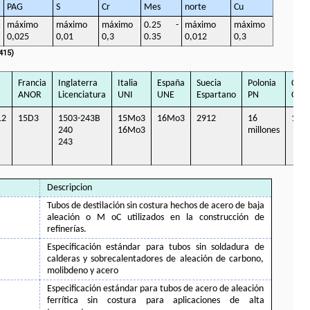
PAG
S
Cr
Mes
norte
Cu
máximo
máximo
máximo
0.25 -
máximo
máximo
0,025
0,01
0,3
0.35
0,012
0,3
415)
Francia
Inglaterra
Italia
España
Suecia
Polonia
Cheq
ANOR
Licenciatura
UNI
UNE
Espartano
PN
CSN
12
15D3
1503-243B
15Mo3
16Mo3
2912
16
150
240
16Mo3
millones
243
Descripcion
Tubos de destilación sin costura hechos de acero de baja
aleación o M oC utilizados en la construcción de
refinerías.
Especificación estándar para tubos sin soldadura de
calderas y sobrecalentadores de aleación de carbono,
molibdeno y acero
Especificación estándar para tubos de acero de aleación
ferrítica sin costura para aplicaciones de alta