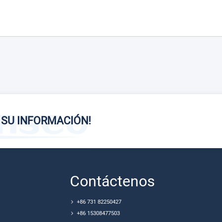
 SU INFORMACIÓN!
Contáctenos
+86 731 82250427
+86 15308477503