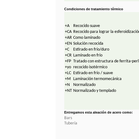
Condiciones de tratamiento térmico
+A
Recocido suave
+CA
Recocido para lograr la esferoidizació
+AR
Como laminado
+EN
Solución recocida
+C
Estirado en frío/duro
+CR
Laminado en frío
+FP
Tratado con estructura de ferrita-perl
+yo
recocido isotérmico
+LC
Estirado en frío / suave
+M
Laminación termomecánica
+N
Normalizado
+NT
Normalizado y templado
Entregamos esta aleación de acero como:
Bar
s
Tubería