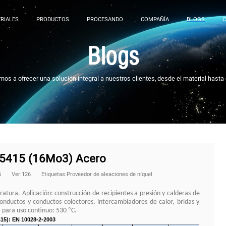
RIALES
PRODUCTOS
PROCESANDO
COMPAÑÍA
BLOGS
Blogs
 a ofrecer una solución integral a nuestros clientes, desde el material hasta
.5415 (16Mo3) Acero
5
Ver:126
Etiquetas:Proveedor de aleaciones de níquel
tura. Aplicación: construcción de recipientes a presión y calderas de
onductos y conductos colectores, intercambiadores de calor, bridas y
°
 para uso continuo: 530
C.
15): EN 10028-2-2003