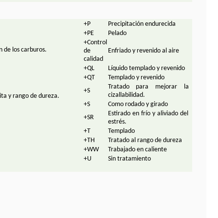
+P
Precipitación endurecida
+PE
Pelado
+Control
n de los carburos.
de
Enfriado y revenido al aire
calidad
+QL
Líquido templado y revenido
+QT
Templado y revenido
Tratado para mejorar la
+S
cizallabilidad.
ita y rango de dureza.
+S
Como rodado y girado
Estirado en frío y aliviado del
+SR
estrés.
+T
Templado
+TH
Tratado al rango de dureza
+WW
Trabajado en caliente
+U
Sin tratamiento