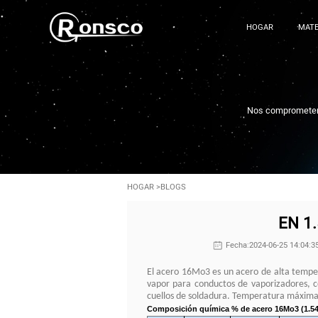
HOGAR
MATE
Nos comprometemos
HOGAR
>
BLOGS
EN 1
Fecha:2024-06-25 14:04:3
El acero 16Mo3 es un acero de alta tempera
vapor para conductos de vaporizadores, c
cuellos de soldadura. Temperatura máxima
Composición química % de acero 16Mo3 (1.54