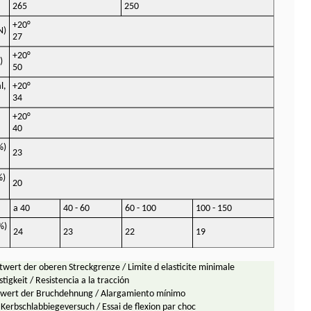
265
250
+20°
N)
27
+20°
)
50
l,
+20°
34
+20°
40
%)
23
%)
20
a 40
40 - 60
60 - 100
100 - 150
%)
24
23
22
19
twert der oberen Streckgrenze / Limite d elasticite minimale
stigkeit / Resistencia a la tracción
twert der Bruchdehnung / Alargamiento mínimo
erbschlabbiegeversuch / Essai de flexion par choc